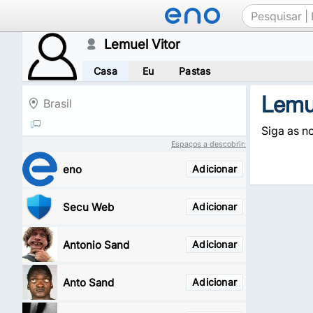
Lemuel Vitor
Casa
Eu
Pastas
Lemue
Brasil
Siga as no
Espaços a descobrir:
eno
Adicionar
Secu Web
Adicionar
Antonio Sand
Adicionar
Anto Sand
Adicionar