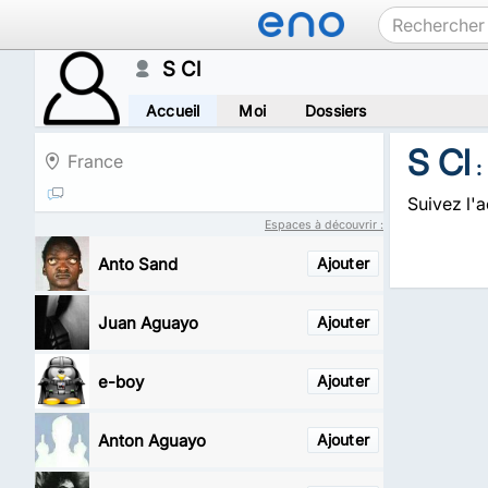
S Cl
Accueil
Moi
Dossiers
S Cl
France
:
Suivez l'a
Espaces à découvrir :
Anto Sand
Ajouter
Juan Aguayo
Ajouter
e-boy
Ajouter
Anton Aguayo
Ajouter