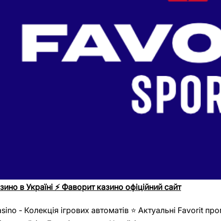
азино в Україні ⚡️ Фаворит казино офіційний сайт
asino - Колекція ігрових автоматів ⭐ Актуальні Favorit п