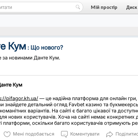
Мій простір
Диск
е Кум
: Що нового?
е за новинами Данте Кум.
анте Кум
s://pifagor.kh.ua/
— це надійна платформа для онлайн гри, 
 ви знайдете детальний огляд Favbet казино та букмекерс
номанітних варіантів. На сайті є багато цікавої та доступ
для нових користувачів. Хоча на сайті немає конкретних
і платформи, оскільки багато користувачів отримують ре
Мені подобається
Коментувати
Поділити