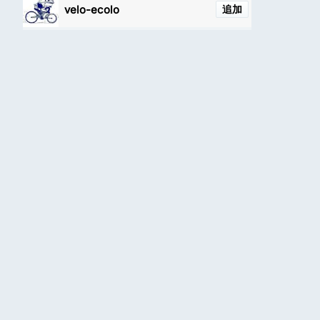
velo-ecolo
追加