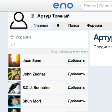
Артур Темный
Главная
Я
Папки
Форумы
Арту
Украина
Следите 
Пространства для изучения:
Juan Sand
Добавить
John Zednas
Добавить
S.C.J. Bonnaire
Добавить
Shun Mori
Добавить