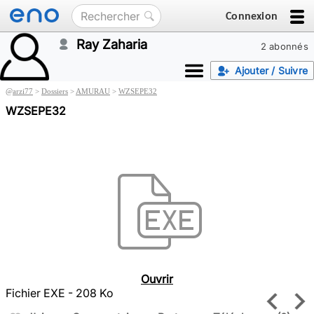
Connexion
Ray Zaharia
2 abonnés
Ajouter / Suivre
@
arzi77
>
Dossiers
>
AMURAU
>
WZSEPE32
WZSEPE32
Ouvrir
Fichier EXE - 208 Ko