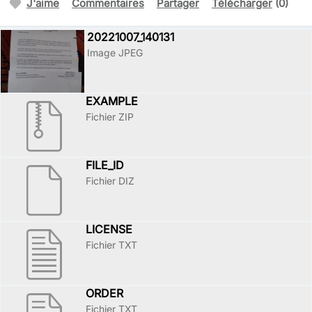
J'aime
Commentaires
Partager
Télécharger
(0)
20221007_140131
Image JPEG
EXAMPLE
Fichier ZIP
FILE_ID
Fichier DIZ
LICENSE
Fichier TXT
ORDER
Fichier TXT