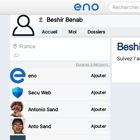
Beshir Benab
Accueil
Moi
Dossiers
Besh
France
Suivez l'a
Espaces à découvrir :
eno
Ajouter
Secu Web
Ajouter
Antonio Sand
Ajouter
Anto Sand
Ajouter