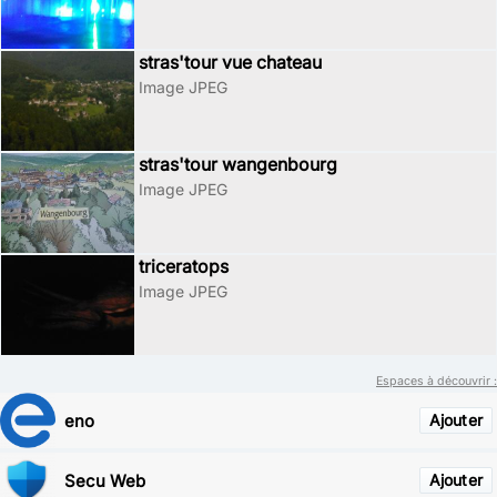
stras'tour vue chateau
Image JPEG
stras'tour wangenbourg
Image JPEG
triceratops
Image JPEG
Espaces à découvrir :
eno
Ajouter
Secu Web
Ajouter