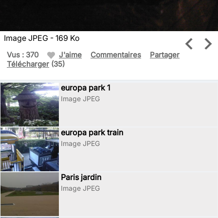
Image JPEG - 169 Ko
Vus : 370
J'aime
Commentaires
Partager
Télécharger
(35)
europa park 1
Image JPEG
europa park train
Image JPEG
Paris jardin
Image JPEG