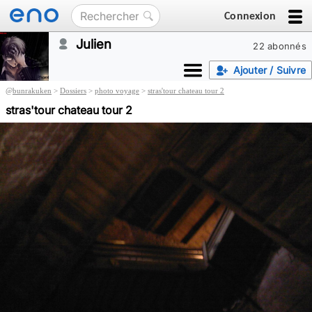
Connexion
Julien
22 abonnés
Ajouter / Suivre
@
bunrakuken
>
Dossiers
>
photo voyage
>
stras'tour chateau tour 2
stras'tour chateau tour 2