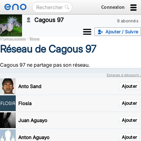
Connexion
Cagous 97
9 abonnés
Ajouter / Suivre
@
cagous.noumea
>
Réseau
Réseau de Cagous 97
Cagous 97 ne partage pas son réseau.
Espaces à découvrir :
Anto Sand
Ajouter
Flosia
Ajouter
Juan Aguayo
Ajouter
Anton Aguayo
Ajouter