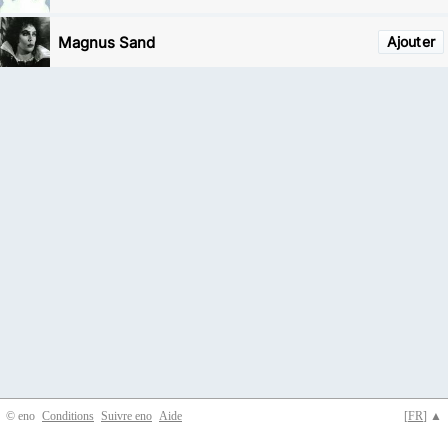
Magnus Sand
Ajouter
© eno
Conditions
Suivre eno
Aide
[
FR
] ▲