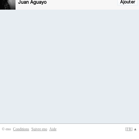
Juan Aguayo
Ajouter
© eno
Conditions
Suivre eno
Aide
[
FR
] ▲