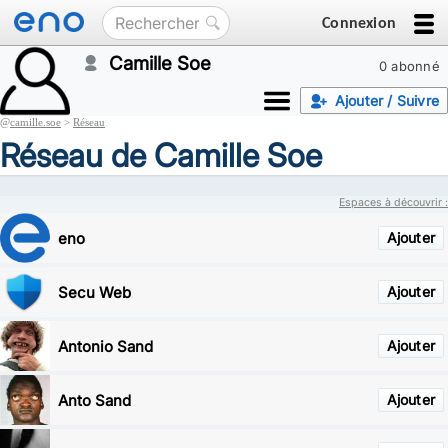
Connexion
Camille Soe
0 abonné
Ajouter / Suivre
@
camille.soe
>
Réseau
Réseau de Camille Soe
Espaces à découvrir :
eno
Ajouter
Secu Web
Ajouter
Antonio Sand
Ajouter
Anto Sand
Ajouter