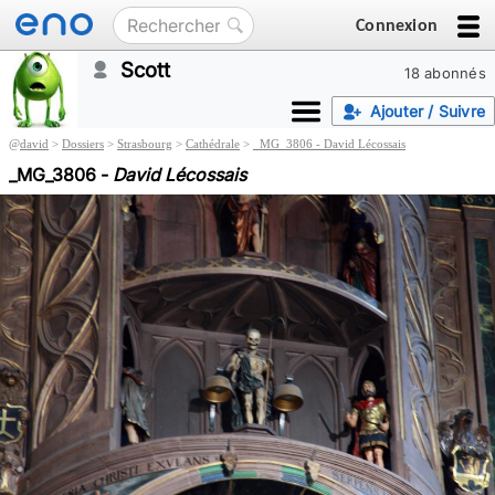
Connexion
Scott
18 abonnés
Ajouter / Suivre
@
david
>
Dossiers
>
Strasbourg
>
Cathédrale
>
_MG_3806 - David Lécossais
_MG_3806 -
David Lécossais