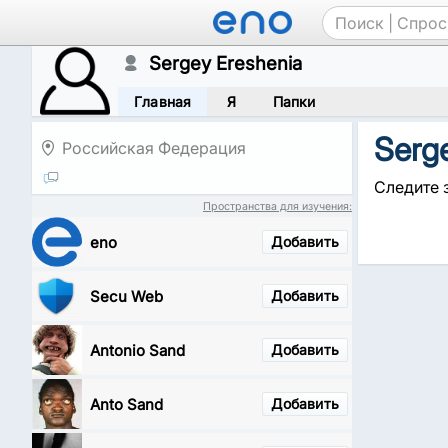
Sergey Ereshenia
Главная
Я
Папки
Serg
Российская Федерация
Следите з
Пространства для изучения:
eno
Добавить
Secu Web
Добавить
Antonio Sand
Добавить
Anto Sand
Добавить