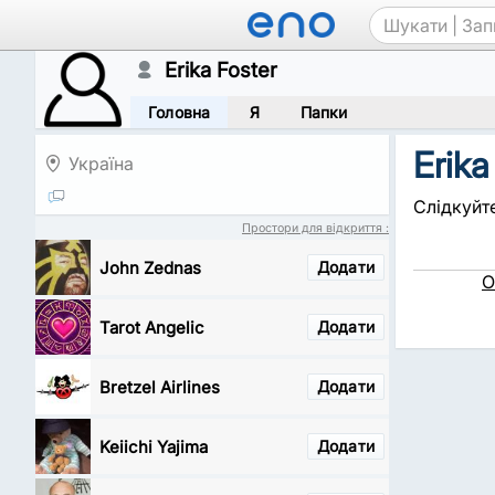
Erika Foster
Головна
Я
Папки
Erika
Україна
Слідкуйте
Простори для відкриття :
John Zednas
Додати
О
Tarot Angelic
Додати
Bretzel Airlines
Додати
Keiichi Yajima
Додати