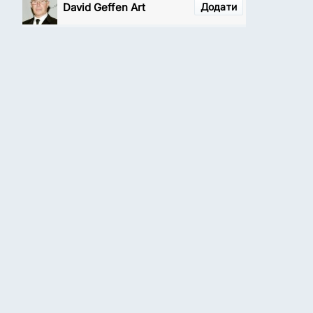
David Geffen Art
Додати
Collector