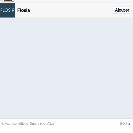
Flosia
Ajouter
© eno
Conditions
Suivre eno
Aide
[
FR
] ▲