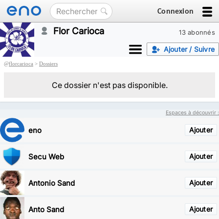
Connexion
Flor Carioca
13 abonnés
Ajouter / Suivre
@
florcarioca
>
Dossiers
Ce dossier n'est pas disponible.
Espaces à découvrir :
eno
Ajouter
Secu Web
Ajouter
Antonio Sand
Ajouter
Anto Sand
Ajouter