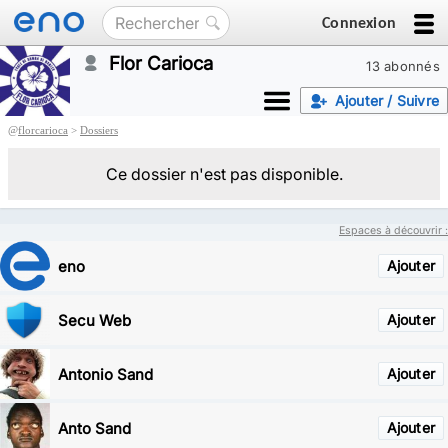
Connexion
Flor Carioca
13 abonnés
Ajouter / Suivre
@
florcarioca
>
Dossiers
Ce dossier n'est pas disponible.
Espaces à découvrir :
eno
Ajouter
Secu Web
Ajouter
Antonio Sand
Ajouter
Anto Sand
Ajouter