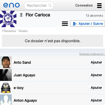
Connexion
Flor Carioca
13 abonnés
Ajouter / Suivre
@
florcarioca
>
Dossiers
Ce dossier n'est pas disponible.
Espaces à découvrir :
Anto Sand
Ajouter
Juan Aguayo
Ajouter
e-boy
Ajouter
Anton Aguayo
Ajouter