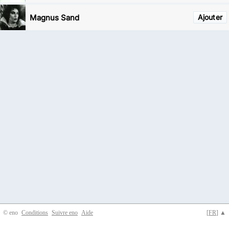
Magnus Sand
Ajouter
© eno
Conditions
Suivre eno
Aide
[
FR
] ▲