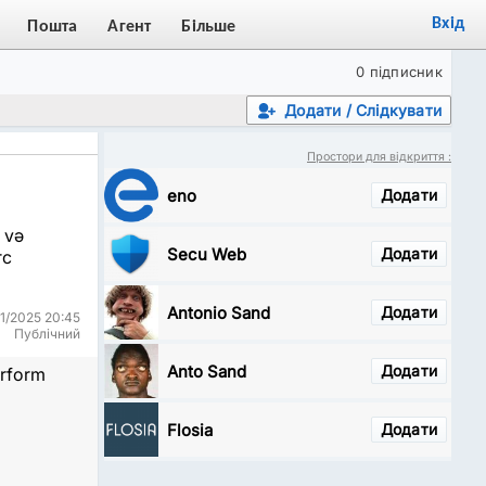
Вхід
Пошта
Агент
Більше
0 підписник
Додати / Слідкувати
Простори для відкриття :
eno
Додати
 və
Secu Web
Додати
rc
Antonio Sand
Додати
1/2025 20:45
Публічний
Anto Sand
Додати
erform
Flosia
Додати