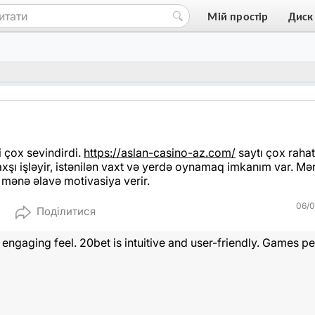
Мій простір
Диск
çox sevindirdi.
https://aslan-casino-az.com/
saytı çox rahat
axşı işləyir, istənilən vaxt və yerdə oynamaq imkanım var. Mə
 mənə əlavə motivasiya verir.
06/0
Поділитися
ngaging feel. 20bet is intuitive and user-friendly. Games p