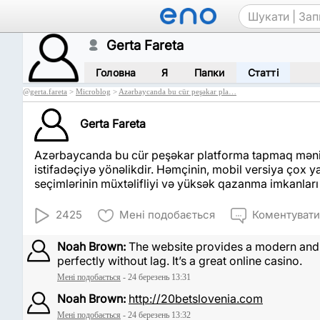
Gerta Fareta
Головна
Я
Папки
Статті
@
gerta.fareta
>
Microblog
>
Azərbaycanda bu cür peşəkar pla…
Gerta Fareta
Azərbaycanda bu cür peşəkar platforma tapmaq məni 
istifadəçiyə yönəlikdir. Həmçinin, mobil versiya çox y
seçimlərinin müxtəlifliyi və yüksək qazanma imkanları
2425
Мені подобається
Коментувати
Noah Brown:
The website provides a modern and e
perfectly without lag. It’s a great online casino.
Мені подобається
- 24 березень 13:31
Noah Brown:
http://20betslovenia.com
Мені подобається
- 24 березень 13:32