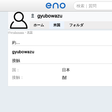
gyubowazu
ホーム
米国
フォルダ
@
gyubowazu
>
米国
約…
gyubowazu
接触
国：
日本
接触：
IM