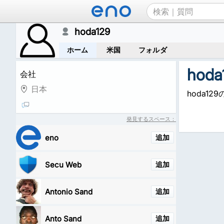
hoda129
ホーム
米国
フォルダ
hoda
会社
日本
hoda1
発見するスペース：
eno
追加
Secu Web
追加
Antonio Sand
追加
Anto Sand
追加