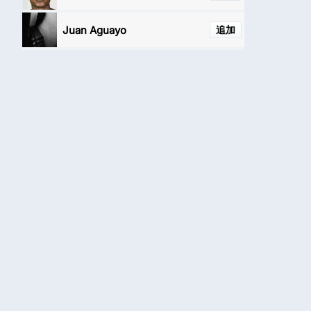
Juan Aguayo
追加