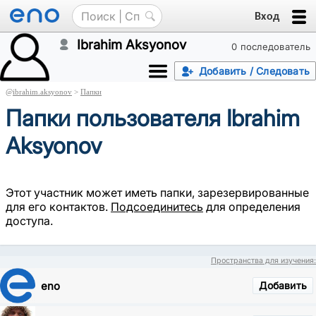
Вход
Ibrahim Aksyonov
0 последователь
Добавить / Следовать
@
ibrahim.aksyonov
>
Папки
Папки пользователя Ibrahim
Aksyonov
Этот участник может иметь папки, зарезервированные
для его контактов.
Подсоединитесь
для определения
доступа.
Пространства для изучения:
eno
Добавить