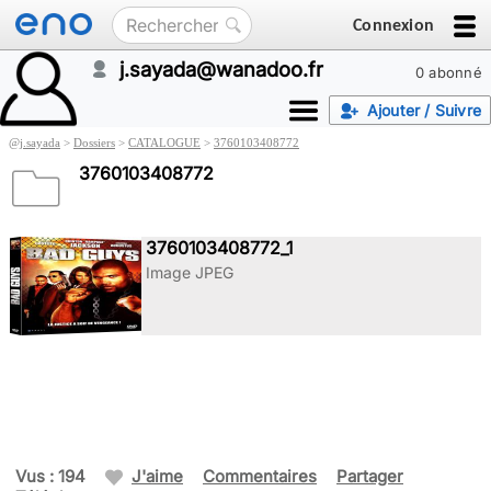
Connexion
j.sayada@wanadoo.fr
0 abonné
Ajouter / Suivre
@
j.sayada
>
Dossiers
>
CATALOGUE
>
3760103408772
3760103408772
3760103408772_1
Image JPEG
Vus : 194
J'aime
Commentaires
Partager