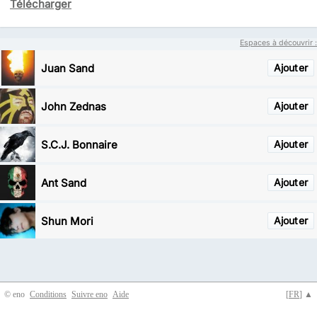
Télécharger
Espaces à découvrir :
Juan Sand
Ajouter
John Zednas
Ajouter
S.C.J. Bonnaire
Ajouter
Ant Sand
Ajouter
Shun Mori
Ajouter
© eno
Conditions
Suivre eno
Aide
[
FR
] ▲