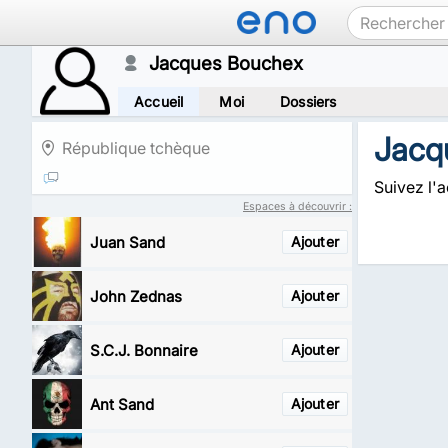
Jacques Bouchex
Accueil
Moi
Dossiers
Jacq
République tchèque
Suivez l'
Espaces à découvrir :
Juan Sand
Ajouter
John Zednas
Ajouter
S.C.J. Bonnaire
Ajouter
Ant Sand
Ajouter