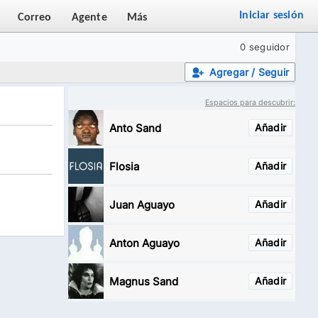
Iniciar sesión
Correo
Agente
Más
0 seguidor
Agregar / Seguir
Espacios para descubrir:
Anto Sand
Añadir
Flosia
Añadir
Juan Aguayo
Añadir
Anton Aguayo
Añadir
Magnus Sand
Añadir