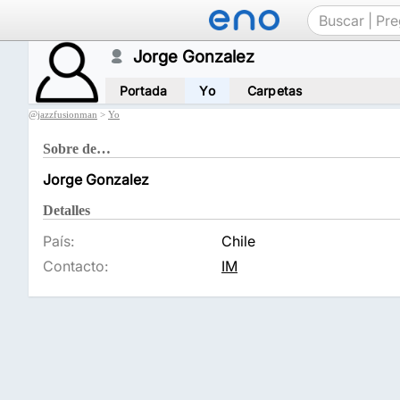
Jorge Gonzalez
Portada
Yo
Carpetas
@
jazzfusionman
>
Yo
Sobre de…
Jorge Gonzalez
Detalles
País:
Chile
Contacto:
IM