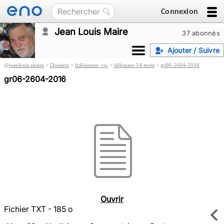
Connexion
Jean Louis Maire
37 abonnés
Ajouter / Suivre
@
jeanlouis.maire
>
Dossiers
>
fidésienne_cw
>
débutant-14 mots
>
gr06-2604-2016
gr06-2604-2016
Ouvrir
Fichier TXT - 185 o