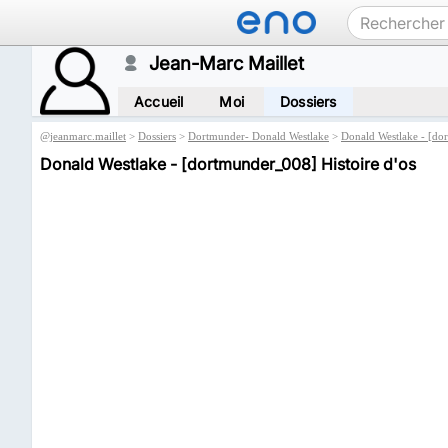
Jean-Marc Maillet
Accueil
Moi
Dossiers
@
jeanmarc.maillet
>
Dossiers
>
Dortmunder- Donald Westlake
>
Donald Westlake - [do
Donald Westlake - [dortmunder_008] Histoire d'os