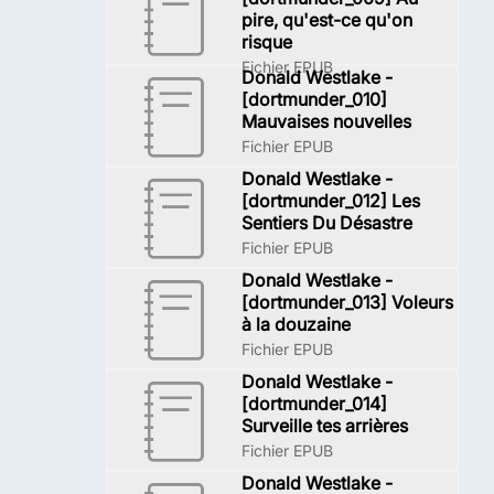
pire, qu'est-ce qu'on
risque
Fichier EPUB
Donald Westlake -
[dortmunder_010]
Mauvaises nouvelles
Fichier EPUB
Donald Westlake -
[dortmunder_012] Les
Sentiers Du Désastre
Fichier EPUB
Donald Westlake -
[dortmunder_013] Voleurs
à la douzaine
Fichier EPUB
Donald Westlake -
[dortmunder_014]
Surveille tes arrières
Fichier EPUB
Donald Westlake -