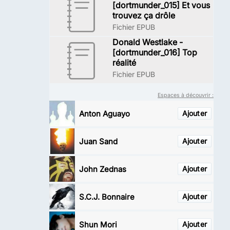
[dortmunder_015] Et vous
trouvez ça drôle
Fichier EPUB
Donald Westlake -
[dortmunder_016] Top
réalité
Fichier EPUB
Espaces à découvrir :
Anton Aguayo
Ajouter
Juan Sand
Ajouter
John Zednas
Ajouter
S.C.J. Bonnaire
Ajouter
Shun Mori
Ajouter