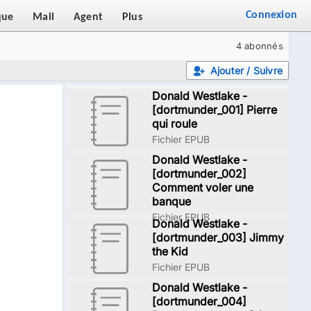
Connexion
que
Mail
Agent
Plus
4 abonnés
Ajouter / Suivre
Donald Westlake -
[dortmunder_001] Pierre
qui roule
Fichier EPUB
Donald Westlake -
[dortmunder_002]
Comment voler une
banque
Fichier EPUB
Donald Westlake -
[dortmunder_003] Jimmy
the Kid
Fichier EPUB
Donald Westlake -
[dortmunder_004]