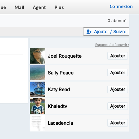
Connexion
que
Mail
Agent
Plus
0 abonné
Ajouter / Suivre
Espaces à découvrir :
Joel Rouquette
Ajouter
Sally Peace
Ajouter
Katy Read
Ajouter
Khaledtv
Ajouter
Lacadencia
Ajouter