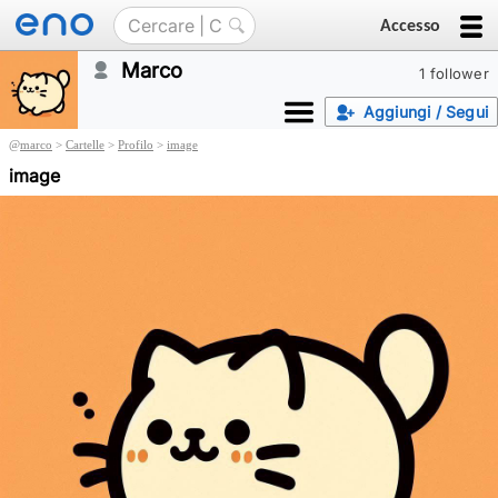
Accesso
Marco
1 follower
Aggiungi / Segui
@
marco
>
Cartelle
>
Profilo
>
image
image