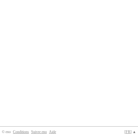
© eno
Conditions
Suivre eno
Aide
[
FR
] ▲