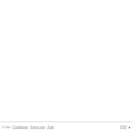
© eno
Conditions
Suivre eno
Aide
[
FR
] ▲