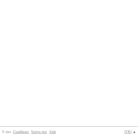
© eno
Conditions
Suivre eno
Aide
[
FR
] ▲