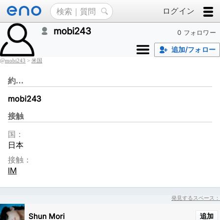
ログイン
mobi243
0 フォロワー
追加/フォロー
@
mobi243
>
米国
約…
mobi243
接触
国：
日本
接触：
IM
発見するスペース：
Shun Mori
追加