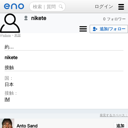
ログイン
nikete
0 フォロワー
追加/フォロー
@
nikete
>
米国
約…
nikete
接触
国：
日本
接触：
IM
発見するスペース：
Anto Sand
追加