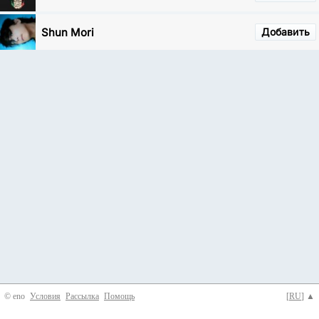
Shun Mori
Добавить
© eno
Условия
Рассылка
Помощь
[
RU
] ▲