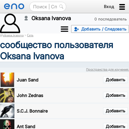
Вход
Oksana Ivanova
0 последователь
Добавить / Следовать
@
oksana.ivanova
>
Сеть
сообщество пользователя
Oksana Ivanova
Пространства для изучения:
Juan Sand
Добавить
John Zednas
Добавить
S.C.J. Bonnaire
Добавить
Ant Sand
Добавить