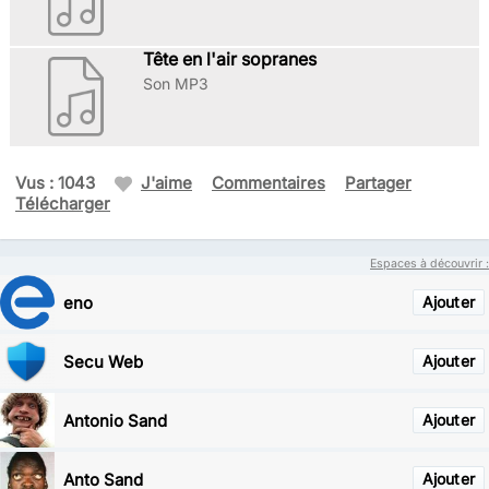
Tête en l'air sopranes
Son MP3
Vus : 1043
J'aime
Commentaires
Partager
Télécharger
Espaces à découvrir :
eno
Ajouter
Secu Web
Ajouter
Antonio Sand
Ajouter
Anto Sand
Ajouter