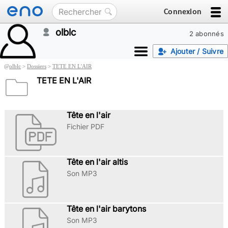
Connexion
olblc
2 abonnés
Ajouter / Suivre
@
olblc
>
Dossiers
>
TETE EN L'AIR
TETE EN L'AIR
Tête en l'air
Fichier PDF
Tête en l'air altis
Son MP3
Tête en l'air barytons
Son MP3