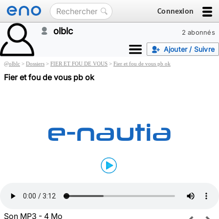
Connexion
olblc
2 abonnés
Ajouter / Suivre
@
olblc
>
Dossiers
>
FIER ET FOU DE VOUS
>
Fier et fou de vous pb ok
Fier et fou de vous pb ok
Son MP3 - 4 Mo