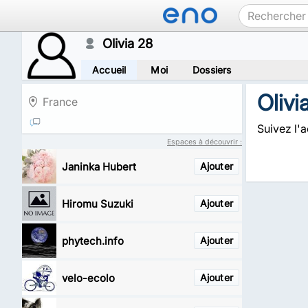
Olivia 28
Accueil
Moi
Dossiers
Olivi
France
Suivez l'a
Espaces à découvrir :
Janinka Hubert
Ajouter
Hiromu Suzuki
Ajouter
phytech.info
Ajouter
velo-ecolo
Ajouter