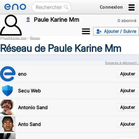
Connexion
Paule Karine Mm
0 abonné
Ajouter / Suivre
@
paulekarine.mm
>
Réseau
Réseau de Paule Karine Mm
Espaces à découvrir :
eno
Ajouter
Secu Web
Ajouter
Antonio Sand
Ajouter
Anto Sand
Ajouter