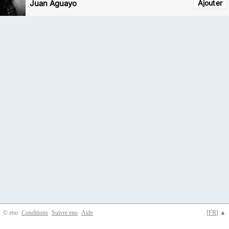
Juan Aguayo
Ajouter
© eno
Conditions
Suivre eno
Aide
[
FR
] ▲