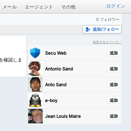
ログイン
メール
エージェント
その他
0 フォロワー
追加/フォロー
発見するスペース：
Secu Web
追加
を確認しま
Antonio Sand
追加
Anto Sand
追加
e-boy
追加
Jean Louis Maire
追加