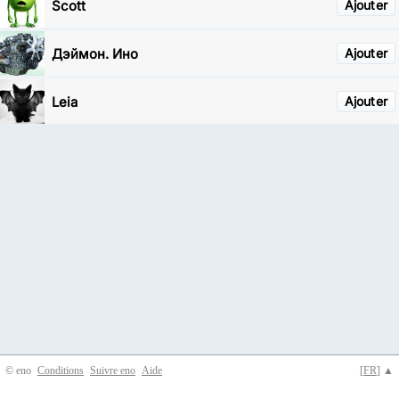
Scott
Ajouter
Дэймон. Ино
Ajouter
Leia
Ajouter
© eno
Conditions
Suivre eno
Aide
[
FR
] ▲