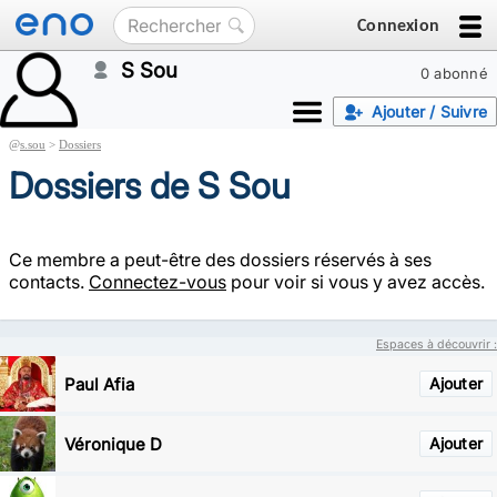
Connexion
S Sou
0 abonné
Ajouter / Suivre
@
s.sou
>
Dossiers
Dossiers de S Sou
Ce membre a peut-être des dossiers réservés à ses
contacts.
Connectez-vous
pour voir si vous y avez accès.
Espaces à découvrir :
Paul Afia
Ajouter
Véronique D
Ajouter