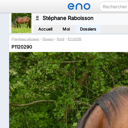
Stéphane Raboisson
Accueil
Moi
Dossiers
@
stephane.raboisson
>
Dossiers
>
Profil
>
P1120290
P1120290