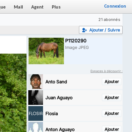
Connexion
que
Mail
Agent
Plus
21 abonnés
Ajouter / Suivre
P1120290
Image JPEG
Espaces à découvrir :
Anto Sand
Ajouter
Juan Aguayo
Ajouter
Flosia
Ajouter
Anton Aguayo
Ajouter