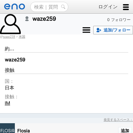
ログイン
waze259
0 フォロワー
追加/フォロー
@
waze259
>
米国
約…
waze259
接触
国：
日本
接触：
IM
発見するスペース：
Flosia
追加