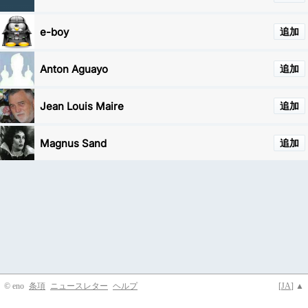
e-boy
追加
Anton Aguayo
追加
Jean Louis Maire
追加
Magnus Sand
追加
© eno
条項
ニュースレター
ヘルプ
[
JA
] ▲