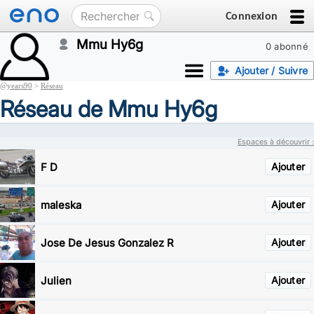
Connexion
Mmu Hy6g
0 abonné
Ajouter / Suivre
@
years90
>
Réseau
Réseau de Mmu Hy6g
Espaces à découvrir :
F D
Ajouter
maleska
Ajouter
Jose De Jesus Gonzalez R
Ajouter
Julien
Ajouter