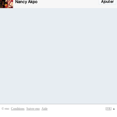
Nancy Akpo
Ajouter
© eno
Conditions
Suivre eno
Aide
[
FR
] ▲