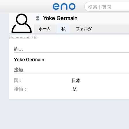
Yoke Germain
ホーム
私
フォルダ
@
yoke.germain
>
私
約…
Yoke Germain
接触
国：
日本
接触：
IM