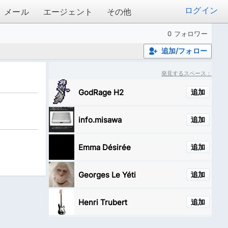
ログイン
メール
エージェント
その他
0 フォロワー
追加/フォロー
発見するスペース：
GodRage H2
追加
info.misawa
追加
Emma Désirée
追加
Georges Le Yéti
追加
Henri Trubert
追加