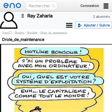
Connexion
Ray Zaharia
2 abonnés
Ajouter / Suivre
@
arzi77
>
Dossiers
>
Rigolade
>
Drole_de_maintenance
Drole_de_maintenance