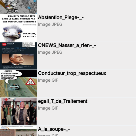
Abstention_Piege-_-
Image JPEG
CNEWS_Nasser_a_rien-_-
Image JPEG
Conducteur_trop_respectueux
Image GIF
egali_T_de_Traitement
Image GIF
A_la_soupe-_-
Image GIF