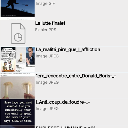
Image GIF
La lutte finale1
Fichier PPS
La_realité_pire_que_l_affliction
Image JPEG
1ere_rencontre_entre_Donald_Boris-_-
Image JPEG
l_Anti_coup_de_foudre-_-
Image JPEG