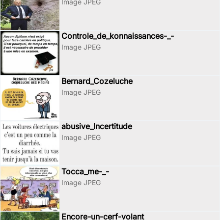
Image JPEG
Controle_de_konnaissances-_-
Image JPEG
Bernard_Cozeluche
Image JPEG
abusive_Incertitude
Image JPEG
Tocca_me-_-
Image JPEG
Encore-un-cerf-volant