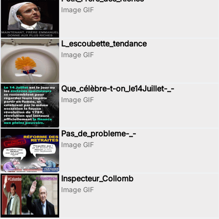
Image GIF
L_escoubette_tendance
Image GIF
Que_célèbre-t-on_le14Juillet-_-
Image GIF
Pas_de_probleme-_-
Image GIF
Inspecteur_Collomb
Image GIF