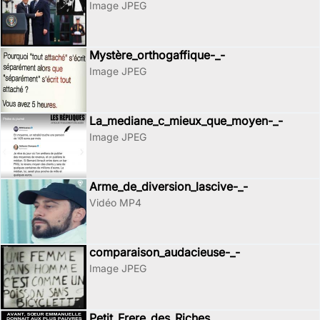
Image JPEG
Mystère_orthogaffique-_-
Image JPEG
La_mediane_c_mieux_que_moyen-_-
Image JPEG
Arme_de_diversion_lascive-_-
Vidéo MP4
comparaison_audacieuse-_-
Image JPEG
Petit_Frere_des_Riches