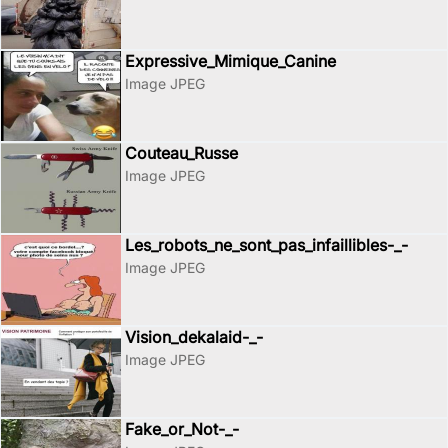
Expressive_Mimique_Canine
Image JPEG
Couteau_Russe
Image JPEG
Les_robots_ne_sont_pas_infaillibles-_-
Image JPEG
Vision_dekalaid-_-
Image JPEG
Fake_or_Not-_-