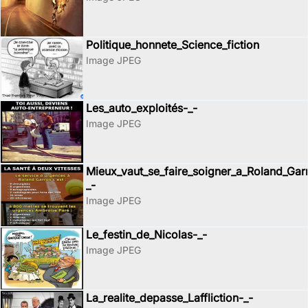
Politique_honnete_Science_fiction
Image JPEG
Les_auto_exploités-_-
Image JPEG
Mieux_vaut_se_faire_soigner_a_Roland_Gar
_-
Image JPEG
Le_festin_de_Nicolas-_-
Image JPEG
La_realite_depasse_Laffliction-_-