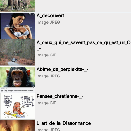
A_decouvert
Image JPEG
A_ceux_qui_ne_savent_pas_ce_qu_est_un_Ce
_-
Image GIF
Abime_de_perplexite-_-
Image JPEG
Pensee_chretienne-_-
Image GIF
L_art_de_la_Dissonnance
Image JPEG