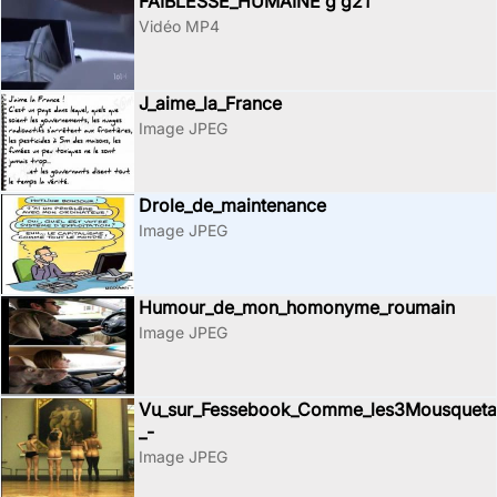
FAIBLESSE_HUMAINE g g21
Vidéo MP4
J_aime_la_France
Image JPEG
Drole_de_maintenance
Image JPEG
Humour_de_mon_homonyme_roumain
Image JPEG
Vu_sur_Fessebook_Comme_les3Mousquetai
_-
Image JPEG