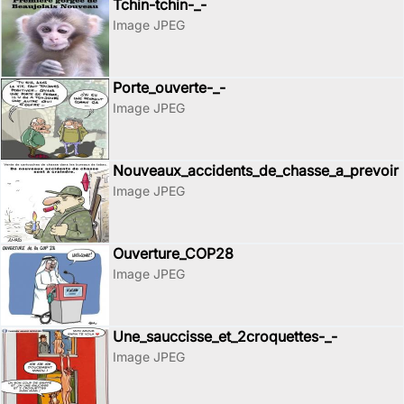
Tchin-tchin-_-
Image JPEG
Porte_ouverte-_-
Image JPEG
Nouveaux_accidents_de_chasse_a_prevoir
Image JPEG
Ouverture_COP28
Image JPEG
Une_sauccisse_et_2croquettes-_-
Image JPEG