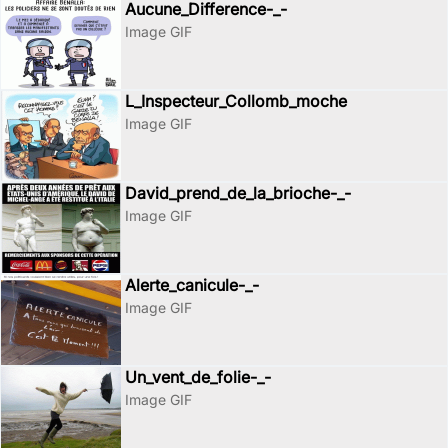
Aucune_Difference-_-
Image GIF
L_Inspecteur_Collomb_moche
Image GIF
David_prend_de_la_brioche-_-
Image GIF
Alerte_canicule-_-
Image GIF
Un_vent_de_folie-_-
Image GIF