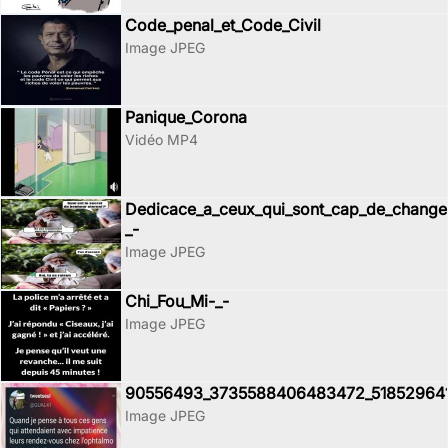
Code_penal_et_Code_Civil
Image JPEG
Panique_Corona
Vidéo MP4
Dedicace_a_ceux_qui_sont_cap_de_changer
_-
Image JPEG
Chi_Fou_Mi-_-
Image JPEG
90556493_3735588406483472_51852964
Image JPEG