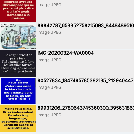
Image JPEG
89842787_658852758215093_8448489516
Image JPEG
IMG-20200324-WA0004
Image JPEG
90527834_1847495785382135_212940447
Image JPEG
89931206_2780643745360300_39563186
Image JPEG