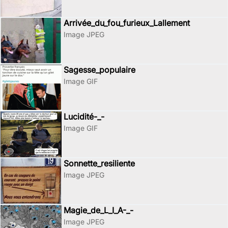
Arrivée_du_fou_furieux_Lallement
Image JPEG
Sagesse_populaire
Image GIF
Lucidité-_-
Image GIF
Sonnette_resiliente
Image JPEG
Magie_de_L_I_A-_-
Image JPEG