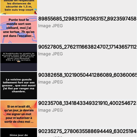
89855685_1298311750363157_8923597458
Image JPEG
90527805_2762111663824707_17143657112
Image JPEG
90382658_10219050441286089_60360065
Image JPEG
90235708_1341843349321910_40025467
Image JPEG
90235275_2780635588694449_63025194