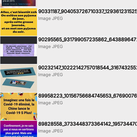
90331187_904053726710337_12936123152
Image JPEG
90295565_931799057235862_643889647
Image JPEG
90232147_10222142757018544_316743255
Image JPEG
89958223_10156756684745653_67690076
Image JPEG
89828558_3733448373364142_195734470
Image JPEG