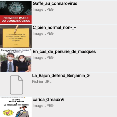
Gaffe_au_connarovirus
Image JPEG
C_bien_normal_non-_-
Image JPEG
En_cas_de_penurie_de_masques
Image JPEG
La_Bajon_defend_Benjamin_G
Fichier URL
carica_GreauxVi
Image JPEG