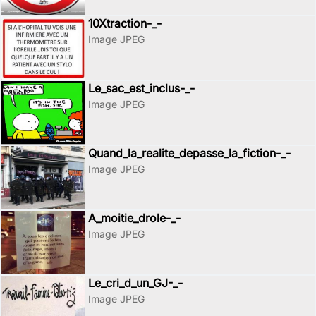
10Xtraction-_-
Image JPEG
Le_sac_est_inclus-_-
Image JPEG
Quand_la_realite_depasse_la_fiction-_-
Image JPEG
A_moitie_drole-_-
Image JPEG
Le_cri_d_un_GJ-_-
Image JPEG