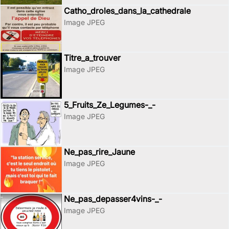
Catho_droles_dans_la_cathedrale
Image JPEG
Titre_a_trouver
Image JPEG
5_Fruits_Ze_Legumes-_-
Image JPEG
Ne_pas_rire_Jaune
Image JPEG
Ne_pas_depasser4vins-_-
Image JPEG