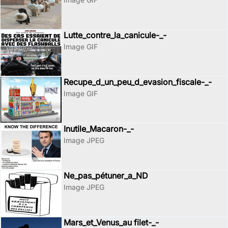
Lutte_contre_la_canicule-_-
Image GIF
Recupe_d_un_peu_d_evasion_fiscale-_-
Image GIF
Inutile_Macaron-_-
Image JPEG
Ne_pas_pétuner_a_ND
Image JPEG
Mars_et_Venus_au filet-_-