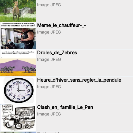
Image JPEG
Meme_le_chauffeur-_-
Image JPEG
Droles_de_Zebres
Image JPEG
Heure_d'hiver_sans_regler_la_pendule
Image JPEG
Clash_en_ famille_Le_Pen
Image JPEG