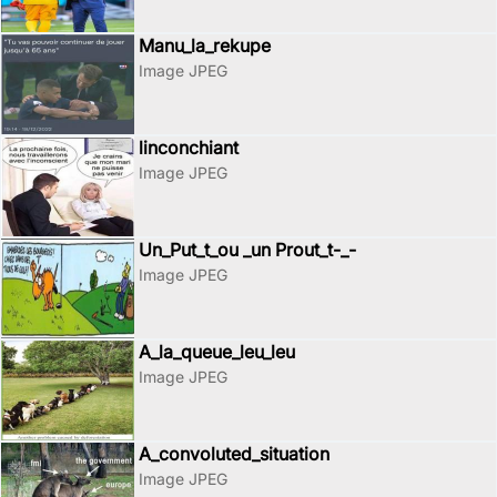
Manu_la_rekupe
Image JPEG
linconchiant
Image JPEG
Un_Put_t_ou _un Prout_t-_-
Image JPEG
A_la_queue_leu_leu
Image JPEG
A_convoluted_situation
Image JPEG