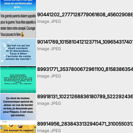
90441202_2777128779061608_45602908
Image JPEG
90141769_10158104121237114_10965431740
Image JPEG
89931771_3537800672961100_8158386354
Image JPEG
89918131_10221268836180789_522292436
Image JPEG
89914956_2838433132940471_310055031
Image JPEG