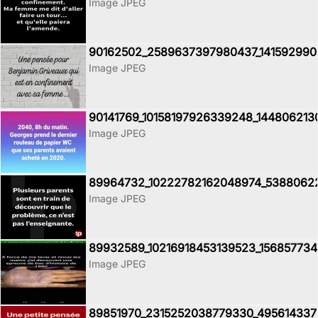
Image JPEG
90162502_2589637397980437_1415929908
Image JPEG
90141769_10158197926339248_14480621
Image JPEG
89964732_10222782162048974_5388062
Image JPEG
89932589_10216918453139523_156857734
Image JPEG
89851970_2315252038779330_495614337