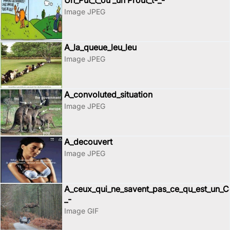
Image JPEG
A_la_queue_leu_leu
Image JPEG
A_convoluted_situation
Image JPEG
A_decouvert
Image JPEG
A_ceux_qui_ne_savent_pas_ce_qu_est_un_Ce
_-
Image GIF