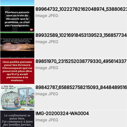
89964732_10222782162048974_5388062
Image JPEG
89932589_10216918453139523_156857734
Image JPEG
89851970_2315252038779330_495614337
Image JPEG
89842787_658852758215093_8448489516
Image JPEG
IMG-20200324-WA0004
Image JPEG