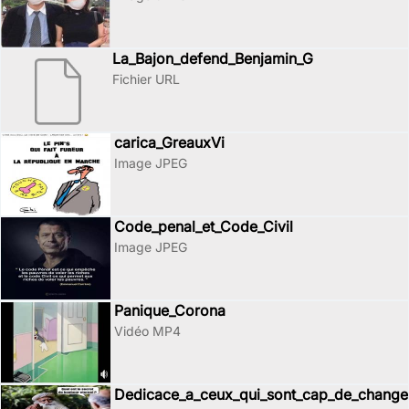
La_Bajon_defend_Benjamin_G
Fichier URL
carica_GreauxVi
Image JPEG
Code_penal_et_Code_Civil
Image JPEG
Panique_Corona
Vidéo MP4
Dedicace_a_ceux_qui_sont_cap_de_changer