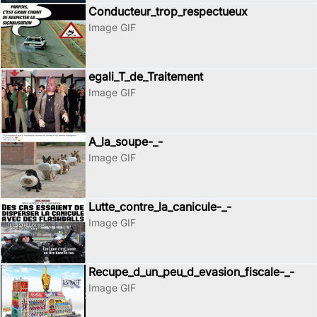
Conducteur_trop_respectueux
Image GIF
egali_T_de_Traitement
Image GIF
A_la_soupe-_-
Image GIF
Lutte_contre_la_canicule-_-
Image GIF
Recupe_d_un_peu_d_evasion_fiscale-_-
Image GIF