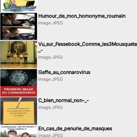
Humour_de_mon_homonyme_roumain
Image JPEG
Vu_sur_Fessebook_Comme_les3Mousquetai
_-
Image JPEG
Gaffe_au_connarovirus
Image JPEG
C_bien_normal_non-_-
Image JPEG
En_cas_de_penurie_de_masques
Image JPEG