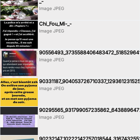
_-
Image JPEG
Chi_Fou_Mi-_-
Image JPEG
90556493_3735588406483472_51852964
Image JPEG
90331187_904053726710337_12936123152
Image JPEG
90295565_931799057235862_643889647
Image JPEG
90232147_10222142757018544_316743255