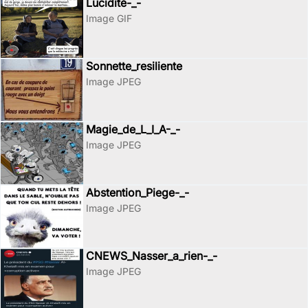
Lucidité-_-
Image GIF
Sonnette_resiliente
Image JPEG
Magie_de_L_I_A-_-
Image JPEG
Abstention_Piege-_-
Image JPEG
CNEWS_Nasser_a_rien-_-
Image JPEG