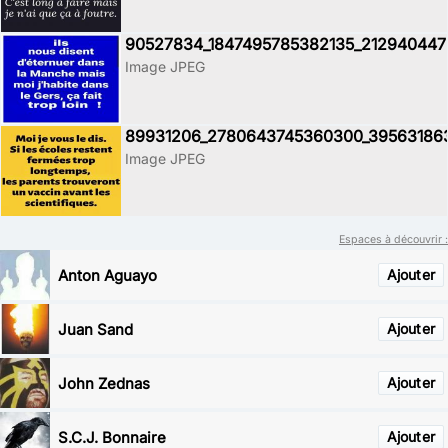
90527834_1847495785382135_212940447
Image JPEG
89931206_2780643745360300_39563186
Image JPEG
Espaces à découvrir :
Anton Aguayo
Ajouter
Juan Sand
Ajouter
John Zednas
Ajouter
S.C.J. Bonnaire
Ajouter