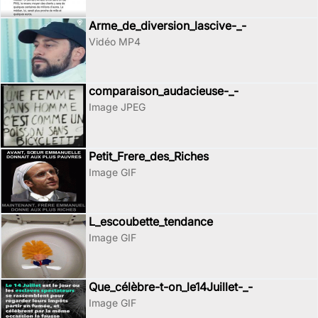
Arme_de_diversion_lascive-_-
Vidéo MP4
comparaison_audacieuse-_-
Image JPEG
Petit_Frere_des_Riches
Image GIF
L_escoubette_tendance
Image GIF
Que_célèbre-t-on_le14Juillet-_-
Image GIF