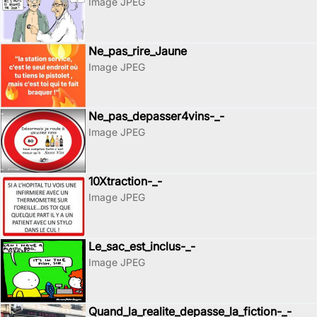
Image JPEG
Ne_pas_rire_Jaune
Image JPEG
Ne_pas_depasser4vins-_-
Image JPEG
10Xtraction-_-
Image JPEG
Le_sac_est_inclus-_-
Image JPEG
Quand_la_realite_depasse_la_fiction-_-