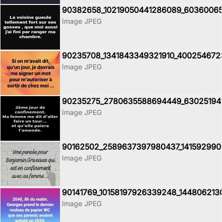
90382658_10219050441286089_60360065
Image JPEG
90235708_1341843349321910_40025467
Image JPEG
90235275_2780635588694449_63025194
Image JPEG
90162502_2589637397980437_1415929908
Image JPEG
90141769_10158197926339248_14480621
Image JPEG