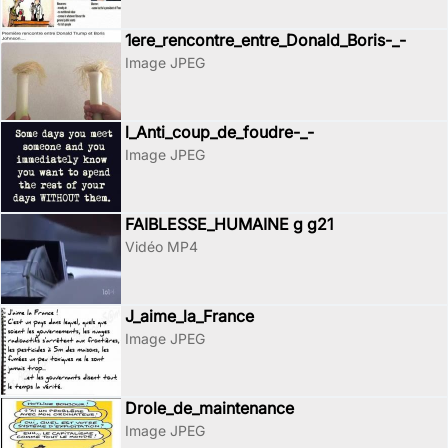
1ere_rencontre_entre_Donald_Boris-_-
Image JPEG
l_Anti_coup_de_foudre-_-
Image JPEG
FAIBLESSE_HUMAINE g g21
Vidéo MP4
J_aime_la_France
Image JPEG
Drole_de_maintenance
Image JPEG