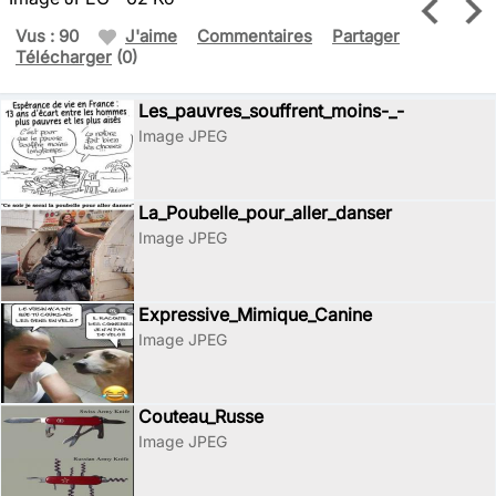
Vus : 90
J'aime
Commentaires
Partager
Télécharger
(0)
Les_pauvres_souffrent_moins-_-
Image JPEG
La_Poubelle_pour_aller_danser
Image JPEG
Expressive_Mimique_Canine
Image JPEG
Couteau_Russe
Image JPEG