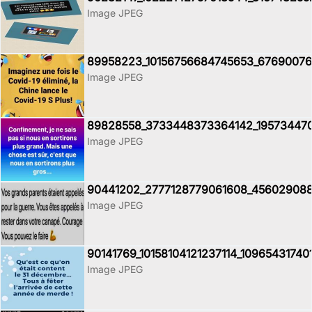
Image JPEG
89958223_10156756684745653_67690076
Image JPEG
89828558_3733448373364142_195734470
Image JPEG
90441202_2777128779061608_45602908
Image JPEG
90141769_10158104121237114_10965431740
Image JPEG