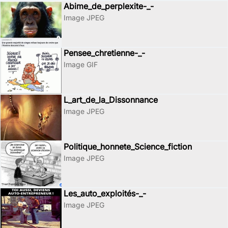
Abime_de_perplexite-_-
Image JPEG
Pensee_chretienne-_-
Image GIF
L_art_de_la_Dissonnance
Image JPEG
Politique_honnete_Science_fiction
Image JPEG
Les_auto_exploités-_-
Image JPEG