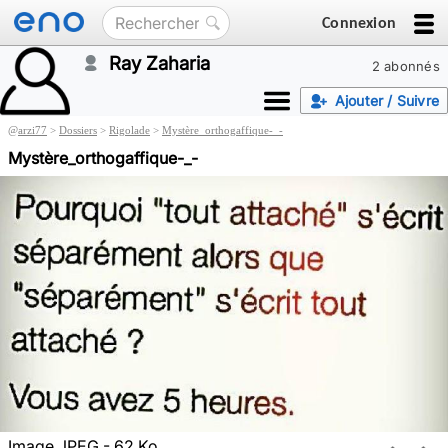
Connexion
Ray Zaharia
2 abonnés
Ajouter / Suivre
@
arzi77
>
Dossiers
>
Rigolade
>
Mystère_orthogaffique-_-
Mystère_orthogaffique-_-
Image JPEG - 62 Ko