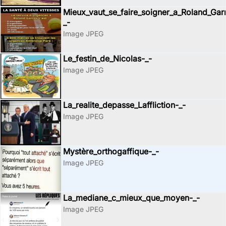
Mieux_vaut_se_faire_soigner_a_Roland_Gar
_-
Image JPEG
Le_festin_de_Nicolas-_-
Image JPEG
La_realite_depasse_Laffliction-_-
Image JPEG
Mystère_orthogaffique-_-
Image JPEG
La_mediane_c_mieux_que_moyen-_-
Image JPEG