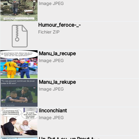
Image JPEG
Humour_feroce-_-
Fichier ZIP
Manu_la_recupe
Image JPEG
Manu_la_rekupe
Image JPEG
linconchiant
Image JPEG
Un_Put_t_ou _un Prout_t-_-