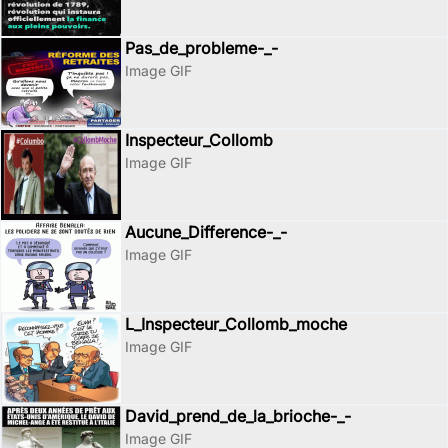
Pas_de_probleme-_-
Image GIF
Inspecteur_Collomb
Image GIF
Aucune_Difference-_-
Image GIF
L_Inspecteur_Collomb_moche
Image GIF
David_prend_de_la_brioche-_-
Image GIF