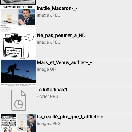
Inutile_Macaron-_-
Image JPEG
Ne_pas_pétuner_a_ND
Image JPEG
Mars_et_Venus_au filet-_-
Image GIF
La lutte finale1
Fichier PPS
La_realité_pire_que_l_affliction
Image JPEG