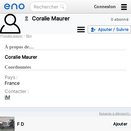
Connexion
Coralie Maurer
0 abonné
Ajouter / Suivre
@
coralie.maurer
>
Moi
À propos de…
Coralie Maurer
Coordonnées
Pays :
France
Contacter :
IM
Espaces à découvrir :
F D
Ajouter