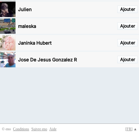
Julien
Ajouter
maleska
Ajouter
Janinka Hubert
Ajouter
Jose De Jesus Gonzalez R
Ajouter
© eno
Conditions
Suivre eno
Aide
[
FR
] ▲