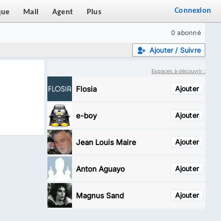
Connexion
que
Mail
Agent
Plus
0 abonné
Ajouter / Suivre
Espaces à découvrir :
Flosia
Ajouter
e-boy
Ajouter
Jean Louis Maire
Ajouter
Anton Aguayo
Ajouter
Magnus Sand
Ajouter