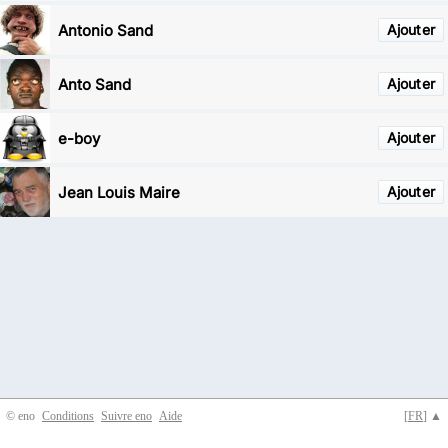
Antonio Sand
Ajouter
Anto Sand
Ajouter
e-boy
Ajouter
Jean Louis Maire
Ajouter
© eno
Conditions
Suivre eno
Aide
[
FR
] ▲