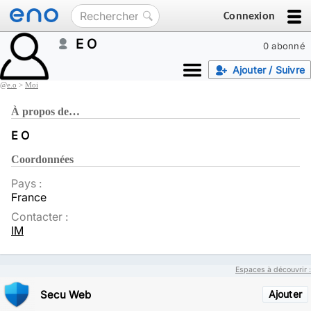
Connexion
E O
0 abonné
Ajouter / Suivre
@
e.o
>
Moi
À propos de…
E O
Coordonnées
Pays :
France
Contacter :
IM
Espaces à découvrir :
Secu Web
Ajouter