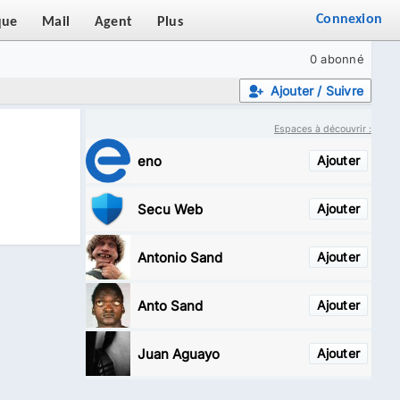
Connexion
que
Mail
Agent
Plus
0 abonné
Ajouter / Suivre
Espaces à découvrir :
eno
Ajouter
Secu Web
Ajouter
Antonio Sand
Ajouter
Anto Sand
Ajouter
Juan Aguayo
Ajouter