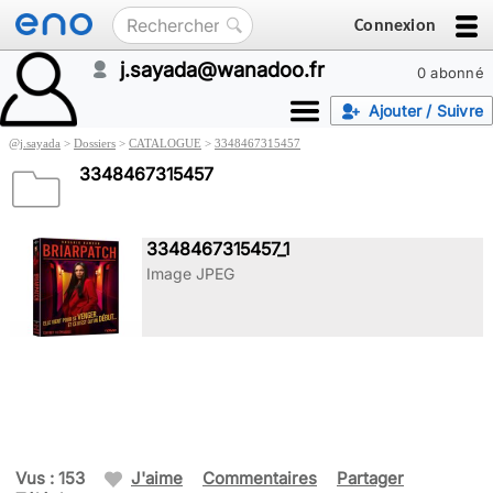
Connexion
j.sayada@wanadoo.fr
0 abonné
Ajouter / Suivre
@
j.sayada
>
Dossiers
>
CATALOGUE
>
3348467315457
3348467315457
3348467315457_1
Image JPEG
Vus : 153
J'aime
Commentaires
Partager