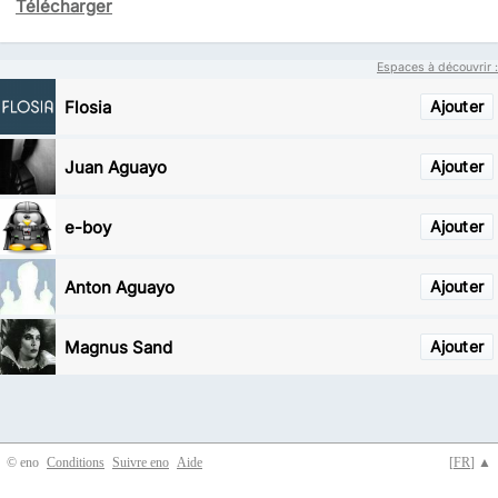
Télécharger
Espaces à découvrir :
Flosia
Ajouter
Juan Aguayo
Ajouter
e-boy
Ajouter
Anton Aguayo
Ajouter
Magnus Sand
Ajouter
© eno
Conditions
Suivre eno
Aide
[
FR
] ▲